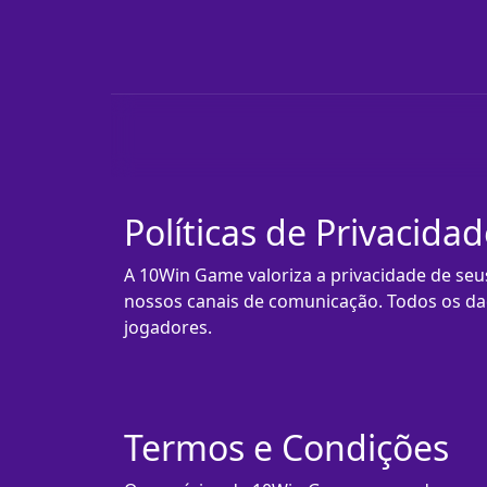
Políticas de Privacida
A 10Win Game valoriza a privacidade de se
nossos canais de comunicação. Todos os dad
jogadores.
Termos e Condições