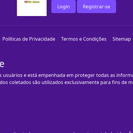
Login
Registrar-se
Políticas de Privacidade
Termos e Condições
Sitemap
de
us usuários e está empenhada em proteger todas as inform
os coletados são utilizados exclusivamente para fins de m