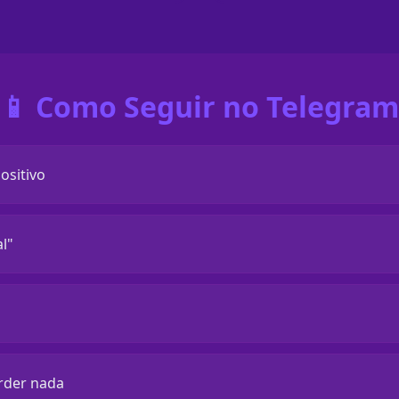
📱 Como Seguir no Telegram
ositivo
l"
erder nada