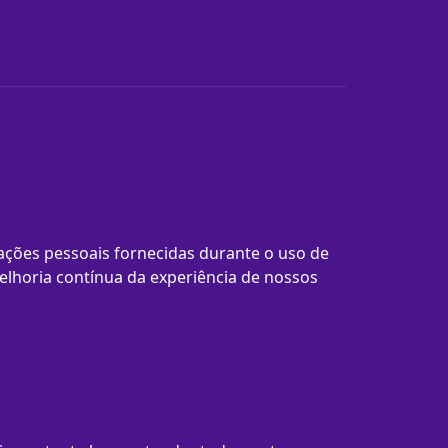
ações pessoais fornecidas durante o uso de
elhoria contínua da experiência de nossos