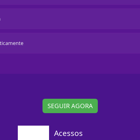
a
aticamente
SEGUIR AGORA
Acessos