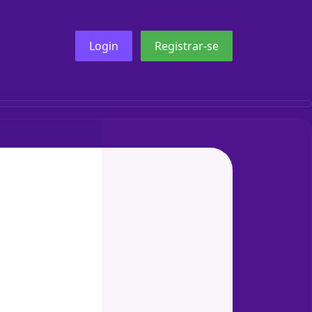
Login
Registrar-se