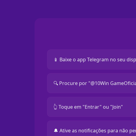
📱 Baixe o app Telegram no seu disp
🔍 Procure por "@10Win GameOficia
👆 Toque em "Entrar" ou "Join"
🔔 Ative as notificações para não p