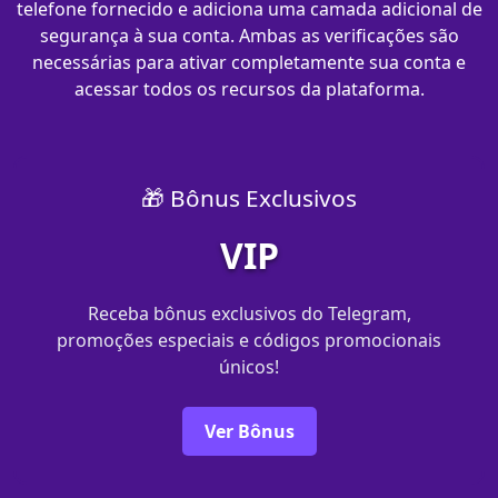
telefone fornecido e adiciona uma camada adicional de
segurança à sua conta. Ambas as verificações são
necessárias para ativar completamente sua conta e
acessar todos os recursos da plataforma.
🎁 Bônus Exclusivos
VIP
Receba bônus exclusivos do Telegram,
promoções especiais e códigos promocionais
únicos!
Ver Bônus