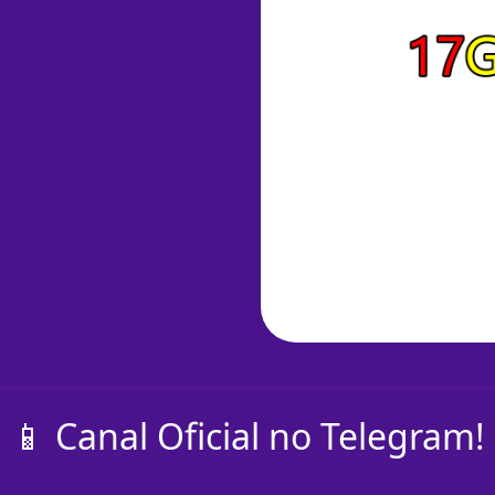
📱 Canal Oficial no Telegram!