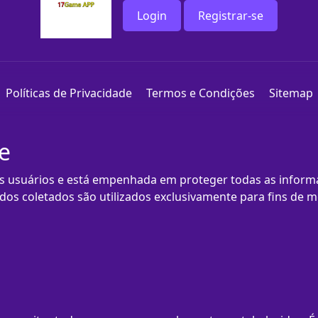
Login
Registrar-se
Políticas de Privacidade
Termos e Condições
Sitemap
de
us usuários e está empenhada em proteger todas as inform
os coletados são utilizados exclusivamente para fins de m