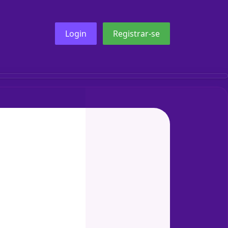
Login
Registrar-se