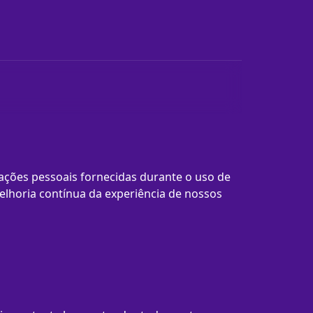
ações pessoais fornecidas durante o uso de
elhoria contínua da experiência de nossos