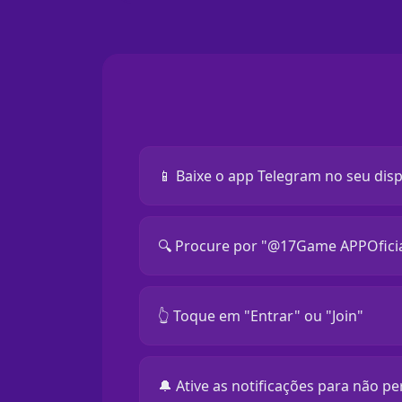
📱 Baixe o app Telegram no seu disp
🔍 Procure por "@17Game APPOficia
👆 Toque em "Entrar" ou "Join"
🔔 Ative as notificações para não p