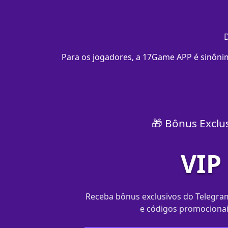
D
Para os jogadores, a 17Game APP é sinônim
🎁 Bônus Exclu
VIP
Receba bônus exclusivos do Telegra
e códigos promocionai