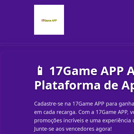
📱 17Game APP 
Plataforma de A
Cadastre-se na 17Game APP para ganha
em cada recarga. Com a 17Game APP, v
promoções incríveis e uma experiência d
Junte-se aos vencedores agora!