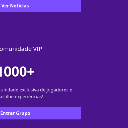
Ver Notícias
Comunidade VIP
1000+
unidade exclusiva de jogadores e
rtilhe experiências!
Entrar Grupo