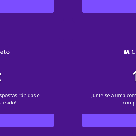
reto
👥 
t
espostas rápidas e
Junte-se a uma com
lizado!
compa
e