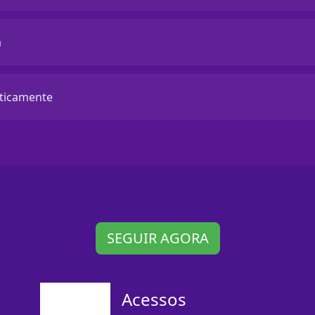
a
aticamente
SEGUIR AGORA
Acessos