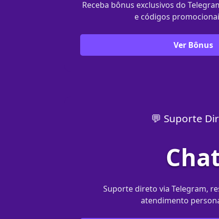
Receba bônus exclusivos do Telegra
e códigos promocionai
Ver Bônus
💬 Suporte Di
Cha
Suporte direto via Telegram, r
atendimento persona