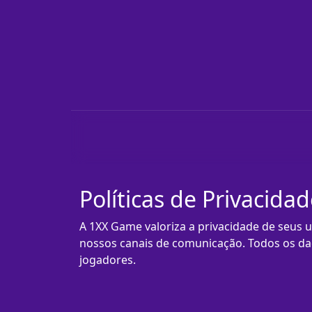
Políticas de Privacida
A 1XX Game valoriza a privacidade de seus
nossos canais de comunicação. Todos os dad
jogadores.