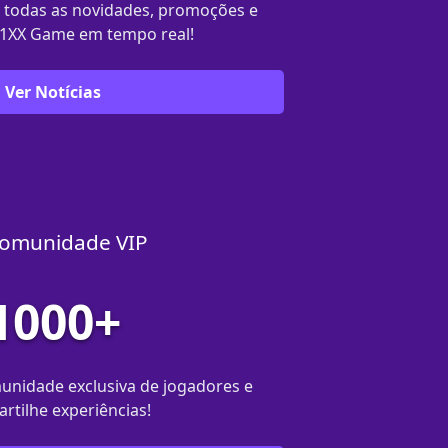
e todas as novidades, promoções e
 1XX Game em tempo real!
Ver Notícias
Comunidade VIP
1000+
unidade exclusiva de jogadores e
rtilhe experiências!