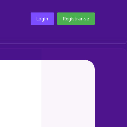
Login
Registrar-se