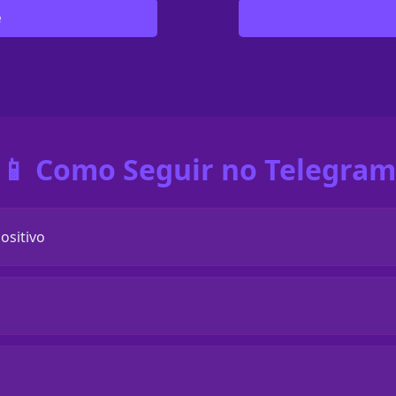
e
📱 Como Seguir no Telegram
ositivo