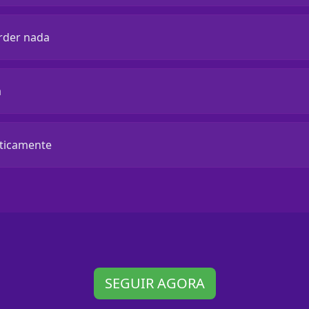
erder nada
a
aticamente
SEGUIR AGORA