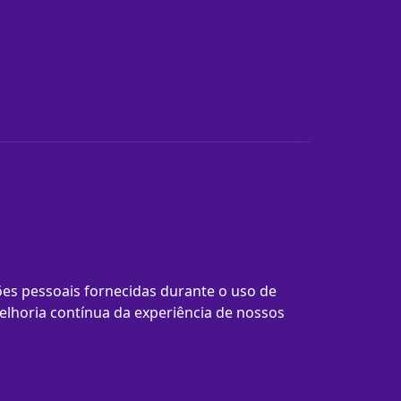
es pessoais fornecidas durante o uso de
elhoria contínua da experiência de nossos