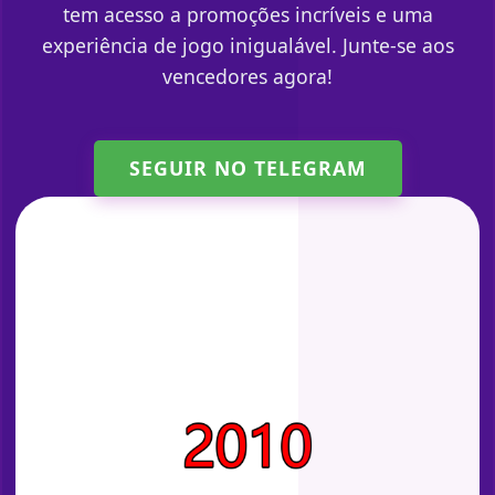
tem acesso a promoções incríveis e uma
experiência de jogo inigualável. Junte-se aos
vencedores agora!
SEGUIR NO TELEGRAM