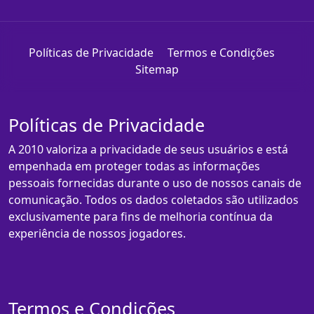
Políticas de Privacidade
Termos e Condições
Sitemap
Políticas de Privacidade
A 2010 valoriza a privacidade de seus usuários e está
empenhada em proteger todas as informações
pessoais fornecidas durante o uso de nossos canais de
comunicação. Todos os dados coletados são utilizados
exclusivamente para fins de melhoria contínua da
experiência de nossos jogadores.
Termos e Condições