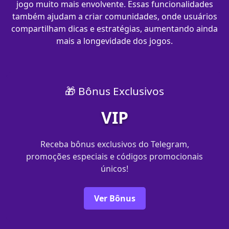
jogo muito mais envolvente. Essas funcionalidades
também ajudam a criar comunidades, onde usuários
compartilham dicas e estratégias, aumentando ainda
mais a longevidade dos jogos.
🎁 Bônus Exclusivos
VIP
Receba bônus exclusivos do Telegram,
promoções especiais e códigos promocionais
únicos!
Ver Bônus