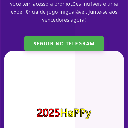
você tem acesso a promoções incríveis e uma
experiência de jogo inigualável. Junte-se aos
vencedores agora!
SEGUIR NO TELEGRAM