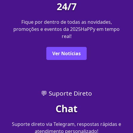
24/7
Fique por dentro de todas as novidades,
promoções e eventos da 2025HaPPy em tempo
real!
Ver Notícias
💬 Suporte Direto
Chat
Suporte direto via Telegram, respostas rápidas e
atendimento personalizado!