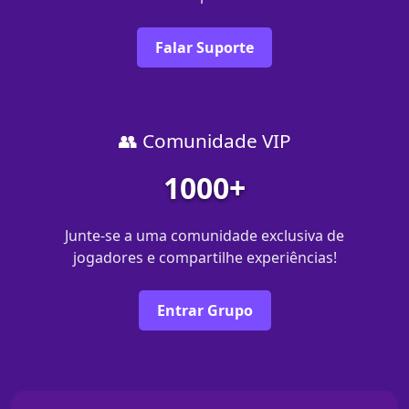
Falar Suporte
👥 Comunidade VIP
1000+
Junte-se a uma comunidade exclusiva de
jogadores e compartilhe experiências!
Entrar Grupo