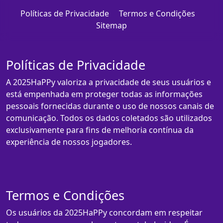
Políticas de Privacidade
Termos e Condições
Sitemap
Políticas de Privacidade
A 2025HaPPy valoriza a privacidade de seus usuários e
está empenhada em proteger todas as informações
pessoais fornecidas durante o uso de nossos canais de
comunicação. Todos os dados coletados são utilizados
exclusivamente para fins de melhoria contínua da
experiência de nossos jogadores.
Termos e Condições
Os usuários da 2025HaPPy concordam em respeitar