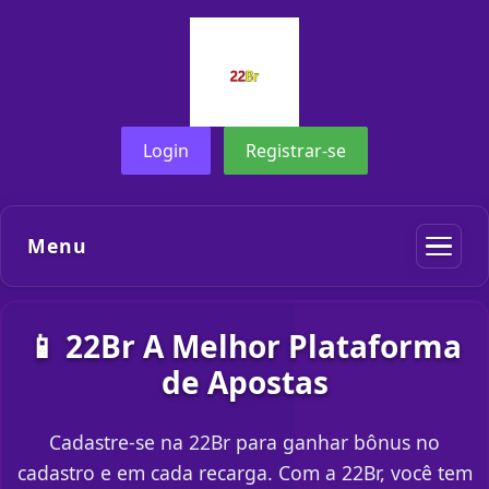
Login
Registrar-se
Menu
📱 22Br A Melhor Plataforma
de Apostas
Cadastre-se na 22Br para ganhar bônus no
cadastro e em cada recarga. Com a 22Br, você tem