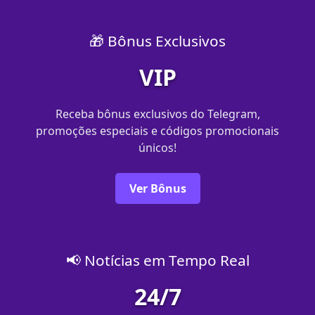
🎁 Bônus Exclusivos
VIP
Receba bônus exclusivos do Telegram,
promoções especiais e códigos promocionais
únicos!
Ver Bônus
📢 Notícias em Tempo Real
24/7