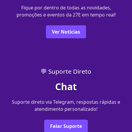
Fique por dentro de todas as novidades,
promoções e eventos da 27E em tempo real!
Ver Notícias
💬 Suporte Direto
Chat
Suporte direto via Telegram, respostas rápidas e
atendimento personalizado!
Falar Suporte