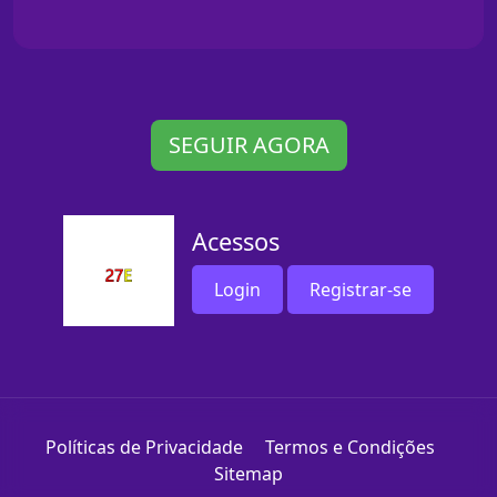
SEGUIR AGORA
Acessos
Login
Registrar-se
Políticas de Privacidade
Termos e Condições
Sitemap