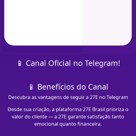
📱 Canal Oficial no Telegram!
📱 Benefícios do Canal
Descubra as vantagens de seguir a 27E no Telegram
Desde sua criação, a plataforma 27E Brasil prioriza o
valor do cliente — a 27E garante satisfação tanto
emocional quanto financeira.