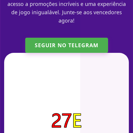
acesso a promoções incríveis e uma experiência
de jogo inigualável. Junte-se aos vencedores
agora!
SEGUIR NO TELEGRAM