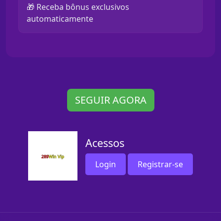
🎁 Receba bônus exclusivos
automaticamente
SEGUIR AGORA
Acessos
Login
Registrar-se