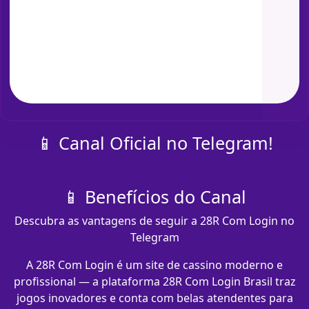
📱 Canal Oficial no Telegram!
📱 Benefícios do Canal
Descubra as vantagens de seguir a 28R Com Login no
Telegram
A 28R Com Login é um site de cassino moderno e
profissional — a plataforma 28R Com Login Brasil traz
jogos inovadores e conta com belas atendentes para