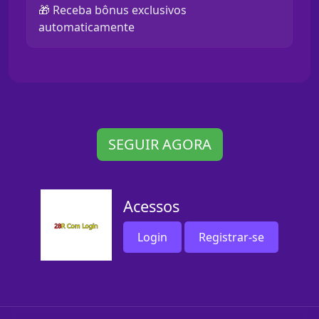
🎁 Receba bônus exclusivos
automaticamente
SEGUIR AGORA
Acessos
Login
Registrar-se