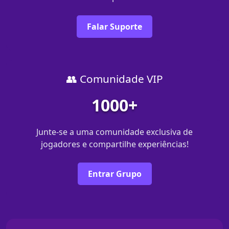
Falar Suporte
👥 Comunidade VIP
1000+
Junte-se a uma comunidade exclusiva de
jogadores e compartilhe experiências!
Entrar Grupo