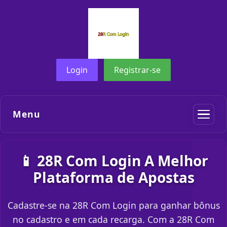
Login
Registrar-se
Menu
📱 28R Com Login A Melhor
Plataforma de Apostas
Cadastre-se na 28R Com Login para ganhar bônus
no cadastro e em cada recarga. Com a 28R Com