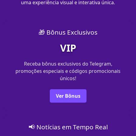
uma experiência visual e interativa única.
🎁 Bônus Exclusivos
VIP
Receba bônus exclusivos do Telegram,
promoções especiais e códigos promocionais
únicos!
Ver Bônus
📢 Notícias em Tempo Real