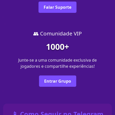
Falar Suporte
👥 Comunidade VIP
1000+
Junte-se a uma comunidade exclusiva de
jogadores e compartilhe experiências!
Entrar Grupo
📱 Como Seguir no Telegram