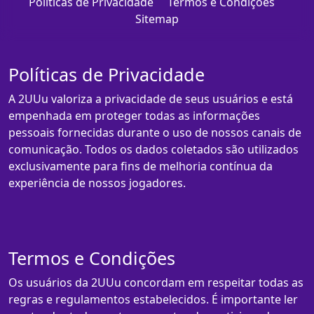
Políticas de Privacidade
Termos e Condições
Sitemap
Políticas de Privacidade
A 2UUu valoriza a privacidade de seus usuários e está
empenhada em proteger todas as informações
pessoais fornecidas durante o uso de nossos canais de
comunicação. Todos os dados coletados são utilizados
exclusivamente para fins de melhoria contínua da
experiência de nossos jogadores.
Termos e Condições
Os usuários da 2UUu concordam em respeitar todas as
regras e regulamentos estabelecidos. É importante ler