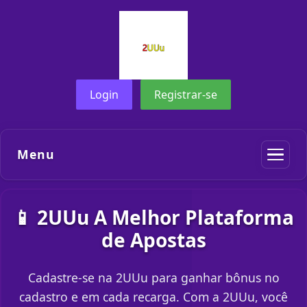
Login
Registrar-se
Menu
📱 2UUu A Melhor Plataforma
de Apostas
Cadastre-se na 2UUu para ganhar bônus no
cadastro e em cada recarga. Com a 2UUu, você