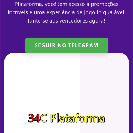
Plataforma, você tem acesso a promoções
incríveis e uma experiência de jogo inigualável.
Junte-se aos vencedores agora!
SEGUIR NO TELEGRAM