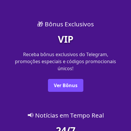
🎁 Bônus Exclusivos
VIP
Receba bônus exclusivos do Telegram,
promoções especiais e códigos promocionais
únicos!
Ver Bônus
📢 Notícias em Tempo Real
24/7