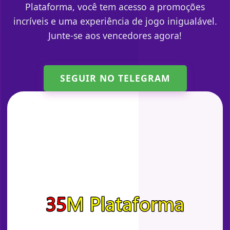
Plataforma, você tem acesso a promoções
incríveis e uma experiência de jogo inigualável.
Junte-se aos vencedores agora!
SEGUIR NO TELEGRAM