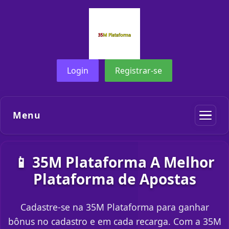
Login
Registrar-se
Menu
📱 35M Plataforma A Melhor
Plataforma de Apostas
Cadastre-se na 35M Plataforma para ganhar
bônus no cadastro e em cada recarga. Com a 35M