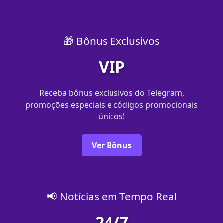
🎁 Bônus Exclusivos
VIP
Receba bônus exclusivos do Telegram,
promoções especiais e códigos promocionais
únicos!
Ver Bônus
📢 Notícias em Tempo Real
24/7