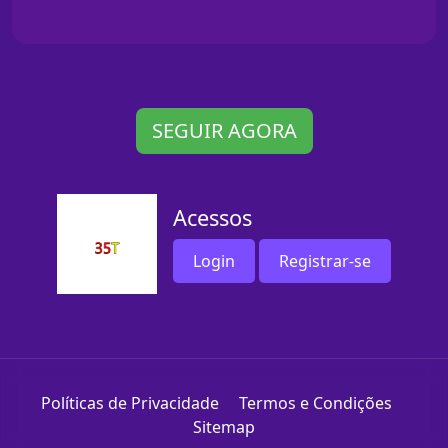
SEGUIR AGORA
Acessos
Login
Registrar-se
Políticas de Privacidade
Termos e Condições
Sitemap