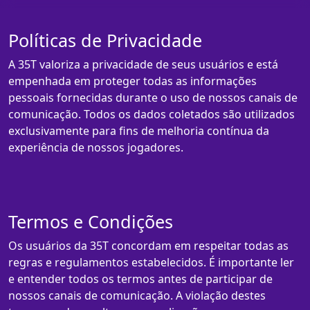
Políticas de Privacidade
A 35T valoriza a privacidade de seus usuários e está
empenhada em proteger todas as informações
pessoais fornecidas durante o uso de nossos canais de
comunicação. Todos os dados coletados são utilizados
exclusivamente para fins de melhoria contínua da
experiência de nossos jogadores.
Termos e Condições
Os usuários da 35T concordam em respeitar todas as
regras e regulamentos estabelecidos. É importante ler
e entender todos os termos antes de participar de
nossos canais de comunicação. A violação destes