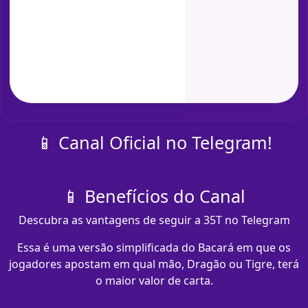
📱 Canal Oficial no Telegram!
📱 Benefícios do Canal
Descubra as vantagens de seguir a 35T no Telegram
Essa é uma versão simplificada do Bacará em que os
jogadores apostam em qual mão, Dragão ou Tigre, terá
o maior valor de carta.