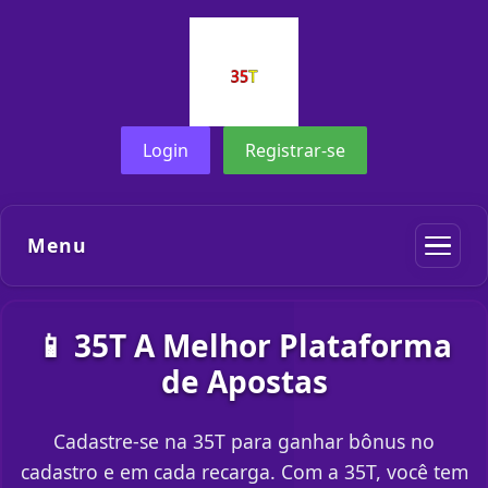
Login
Registrar-se
Menu
📱 35T A Melhor Plataforma
de Apostas
Cadastre-se na 35T para ganhar bônus no
cadastro e em cada recarga. Com a 35T, você tem