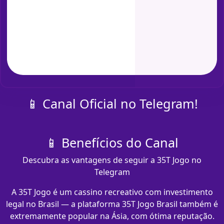
📱 Canal Oficial no Telegram!
📱 Benefícios do Canal
Descubra as vantagens de seguir a 35T Jogo no
Telegram
A 35T Jogo é um cassino recreativo com investimento
legal no Brasil — a plataforma 35T Jogo Brasil também é
extremamente popular na Ásia, com ótima reputação.