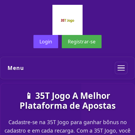
Login
Registrar-se
Menu
📱 35T Jogo A Melhor
Plataforma de Apostas
Cadastre-se na 35T Jogo para ganhar bônus no
cadastro e em cada recarga. Com a 35T Jogo, você