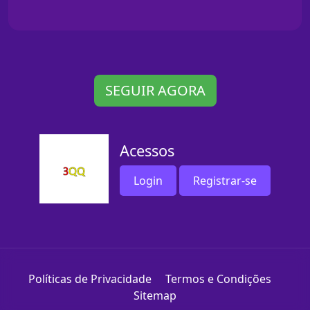
SEGUIR AGORA
Acessos
Login
Registrar-se
Políticas de Privacidade
Termos e Condições
Sitemap