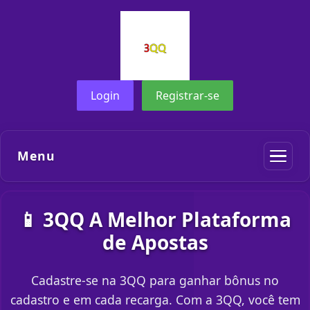
Login
Registrar-se
Menu
📱 3QQ A Melhor Plataforma
de Apostas
Cadastre-se na 3QQ para ganhar bônus no
cadastro e em cada recarga. Com a 3QQ, você tem