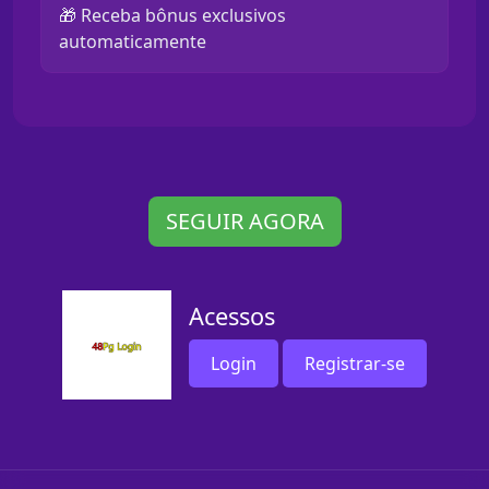
🎁 Receba bônus exclusivos
automaticamente
SEGUIR AGORA
Acessos
Login
Registrar-se