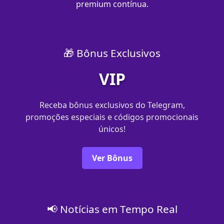
premium contínua.
🎁 Bônus Exclusivos
VIP
Receba bônus exclusivos do Telegram,
promoções especiais e códigos promocionais
únicos!
Ver Bônus
📢 Notícias em Tempo Real