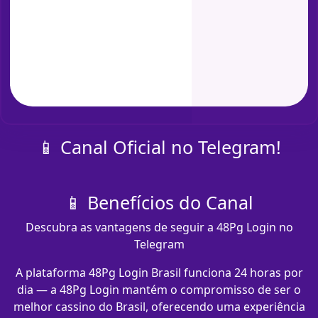
📱 Canal Oficial no Telegram!
📱 Benefícios do Canal
Descubra as vantagens de seguir a 48Pg Login no
Telegram
A plataforma 48Pg Login Brasil funciona 24 horas por
dia — a 48Pg Login mantém o compromisso de ser o
melhor cassino do Brasil, oferecendo uma experiência