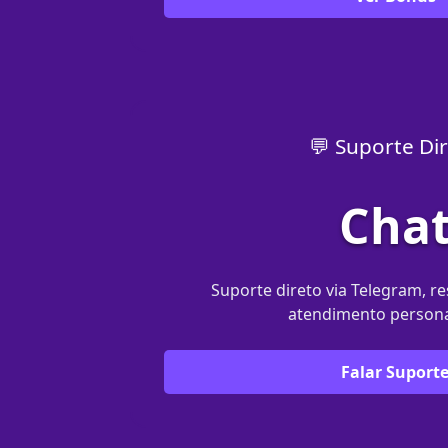
💬 Suporte Di
Cha
Suporte direto via Telegram, r
atendimento persona
Falar Suport