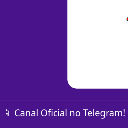
📱 Canal Oficial no Telegram!