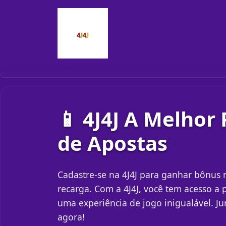
📱 4J4J A Melhor
de Apostas
Cadastre-se na 4J4J para ganhar bônus 
recarga. Com a 4J4J, você tem acesso a 
uma experiência de jogo inigualável. J
agora!