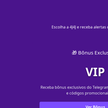
Escolha a 4J4J e receba alertas
🎁 Bônus Exclu
VIP
Receba bônus exclusivos do Telegra
e códigos promocionai
Ver Bônus