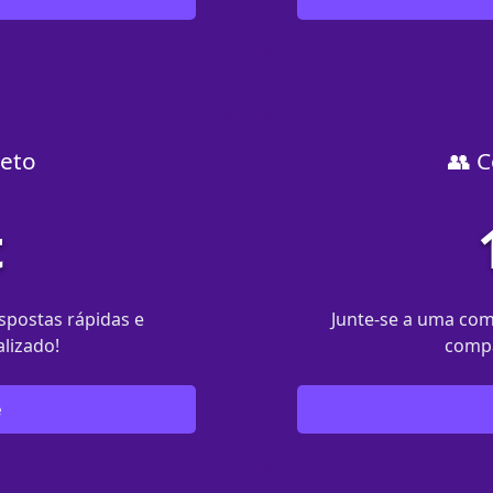
reto
👥 
t
espostas rápidas e
Junte-se a uma com
lizado!
compa
e