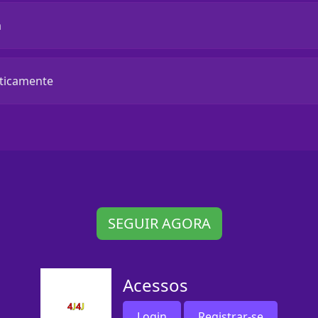
a
aticamente
SEGUIR AGORA
Acessos
Login
Registrar-se