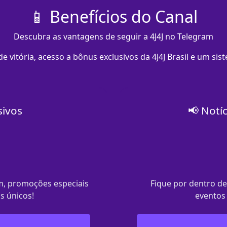
📱 Benefícios do Canal
Descubra as vantagens de seguir a 4J4J no Telegram
 de vitória, acesso a bônus exclusivos da 4J4J Brasil e um s
sivos
📢 Notí
m, promoções especiais
Fique por dentro d
s únicos!
eventos 