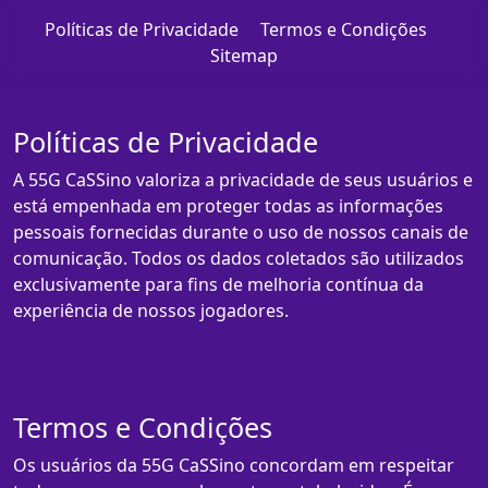
Políticas de Privacidade
Termos e Condições
Sitemap
Políticas de Privacidade
A 55G CaSSino valoriza a privacidade de seus usuários e
está empenhada em proteger todas as informações
pessoais fornecidas durante o uso de nossos canais de
comunicação. Todos os dados coletados são utilizados
exclusivamente para fins de melhoria contínua da
experiência de nossos jogadores.
Termos e Condições
Os usuários da 55G CaSSino concordam em respeitar