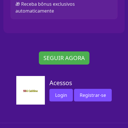
🎁 Receba bônus exclusivos
automaticamente
SEGUIR AGORA
Acessos
Login
Registrar-se