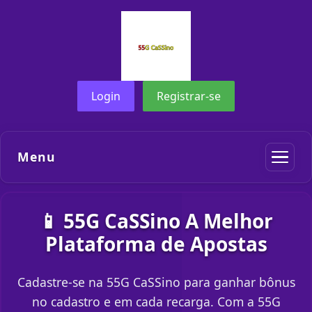
Login
Registrar-se
Menu
📱 55G CaSSino A Melhor
Plataforma de Apostas
Cadastre-se na 55G CaSSino para ganhar bônus
no cadastro e em cada recarga. Com a 55G