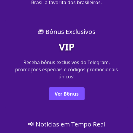
Brasil a favorita dos brasileiros.
🎁 Bônus Exclusivos
VIP
Receba bônus exclusivos do Telegram,
promoções especiais e códigos promocionais
únicos!
Ver Bônus
📢 Notícias em Tempo Real