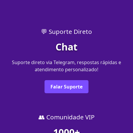
💬 Suporte Direto
Chat
Suporte direto via Telegram, respostas rápidas e
atendimento personalizado!
Falar Suporte
👥 Comunidade VIP
1000+