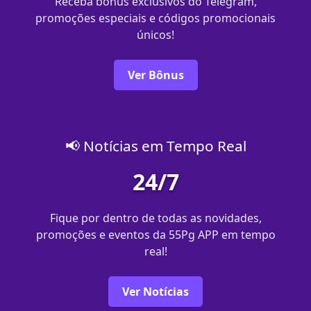
Receba bônus exclusivos do Telegram,
promoções especiais e códigos promocionais
únicos!
Ver Bônus
📢 Notícias em Tempo Real
24/7
Fique por dentro de todas as novidades,
promoções e eventos da 55Pg APP em tempo
real!
Ver Notícias