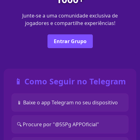
Junte-se a uma comunidade exclusiva de
jogadores e compartilhe experiências!
Entrar Grupo
📱 Como Seguir no Telegram
📱 Baixe o app Telegram no seu dispositivo
🔍 Procure por "@55Pg APPOficial"