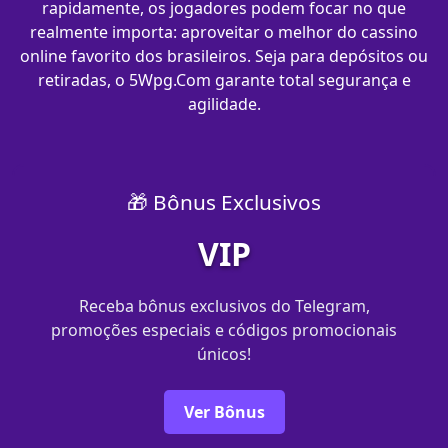
rapidamente, os jogadores podem focar no que
realmente importa: aproveitar o melhor do cassino
online favorito dos brasileiros. Seja para depósitos ou
retiradas, o 5Wpg.Com garante total segurança e
agilidade.
🎁 Bônus Exclusivos
VIP
Receba bônus exclusivos do Telegram,
promoções especiais e códigos promocionais
únicos!
Ver Bônus