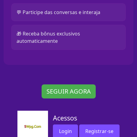
💬 Participe das conversas e interaja
🎁 Receba bônus exclusivos
automaticamente
SEGUIR AGORA
Acessos
Login
Registrar-se