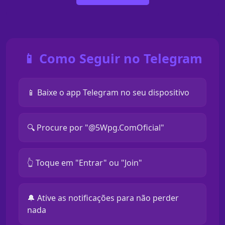
📱 Como Seguir no Telegram
📱 Baixe o app Telegram no seu dispositivo
🔍 Procure por "@5Wpg.ComOficial"
👆 Toque em "Entrar" ou "Join"
🔔 Ative as notificações para não perder
nada