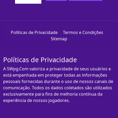
Políticas de Privacidade
Termos e Condições
Sitemap
Políticas de Privacidade
A 5Wpg.Com valoriza a privacidade de seus usuários e
está empenhada em proteger todas as informações
pessoais fornecidas durante o uso de nossos canais de
comunicação. Todos os dados coletados são utilizados
exclusivamente para fins de melhoria contínua da
experiência de nossos jogadores.