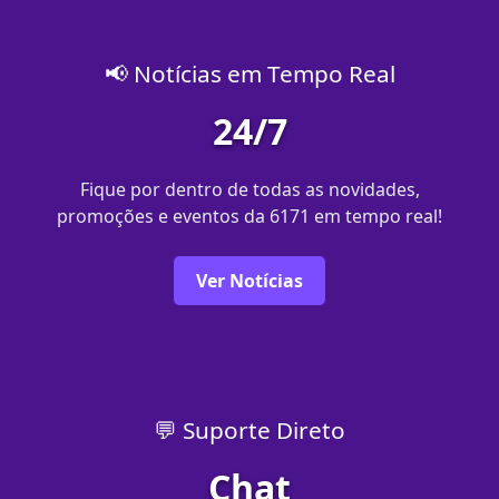
📢 Notícias em Tempo Real
24/7
Fique por dentro de todas as novidades,
promoções e eventos da 6171 em tempo real!
Ver Notícias
💬 Suporte Direto
Chat