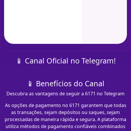
📱 Canal Oficial no Telegram!
📱 Benefícios do Canal
Descubra as vantagens de seguir a 6171 no Telegram
As opções de pagamento no 6171 garantem que todas
as transações, sejam depósitos ou saques, sejam
processadas de maneira rápida e segura. A plataforma
utiliza métodos de pagamento confiáveis combinados