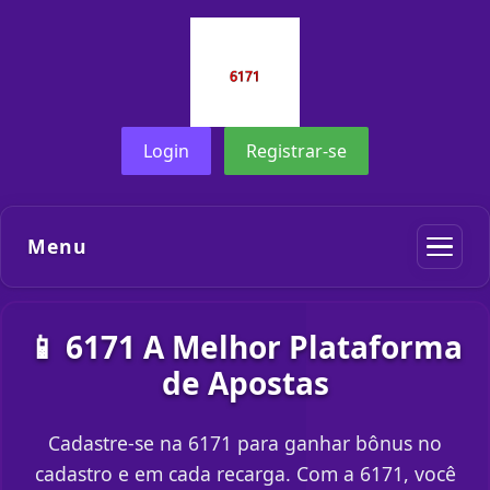
Login
Registrar-se
Menu
📱 6171 A Melhor Plataforma
de Apostas
Cadastre-se na 6171 para ganhar bônus no
cadastro e em cada recarga. Com a 6171, você