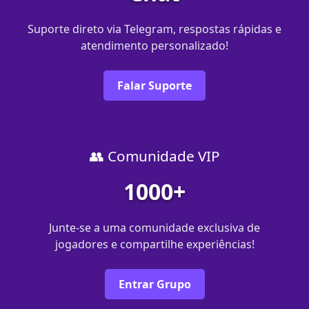
Suporte direto via Telegram, respostas rápidas e
atendimento personalizado!
Falar Suporte
👥 Comunidade VIP
1000+
Junte-se a uma comunidade exclusiva de
jogadores e compartilhe experiências!
Entrar Grupo