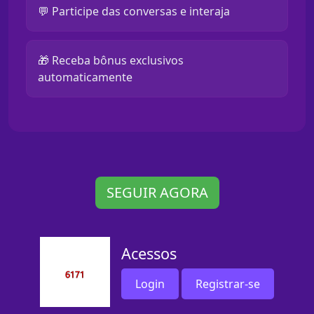
💬 Participe das conversas e interaja
🎁 Receba bônus exclusivos
automaticamente
SEGUIR AGORA
Acessos
Login
Registrar-se