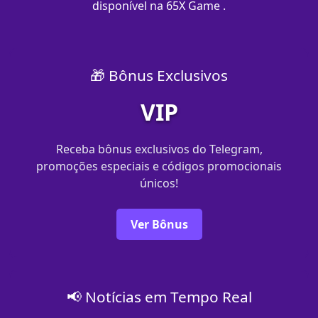
disponível na 65X Game .
🎁 Bônus Exclusivos
VIP
Receba bônus exclusivos do Telegram,
promoções especiais e códigos promocionais
únicos!
Ver Bônus
📢 Notícias em Tempo Real