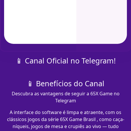
📱 Canal Oficial no Telegram!
📱 Benefícios do Canal
Descubra as vantagens de seguir a 65X Game no
Telegram
A interface do software é limpa e atraente, com os
clássicos jogos da série 65X Game Brasil , como caça-
níqueis, jogos de mesa e crupiês ao vivo — tudo