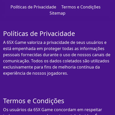
Políticas de Privacidade
Termos e Condições
Sitemap
Políticas de Privacidade
A 65X Game valoriza a privacidade de seus usuários e
está empenhada em proteger todas as informações
pessoais fornecidas durante o uso de nossos canais de
comunicação. Todos os dados coletados são utilizados
exclusivamente para fins de melhoria contínua da
experiência de nossos jogadores.
Termos e Condições
Os usuários da 65X Game concordam em respeitar