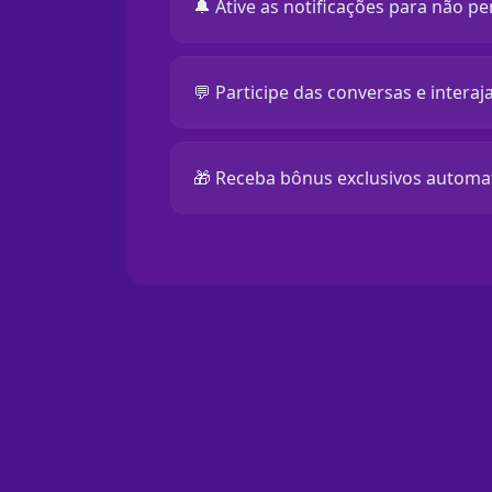
🔔 Ative as notificações para não p
💬 Participe das conversas e interaj
🎁 Receba bônus exclusivos autom