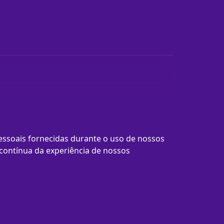
essoais fornecidas durante o uso de nossos
 contínua da experiência de nossos