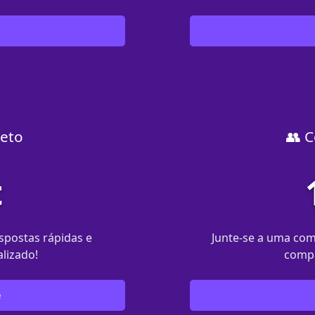
reto
👥 
t
espostas rápidas e
Junte-se a uma com
lizado!
compa
e