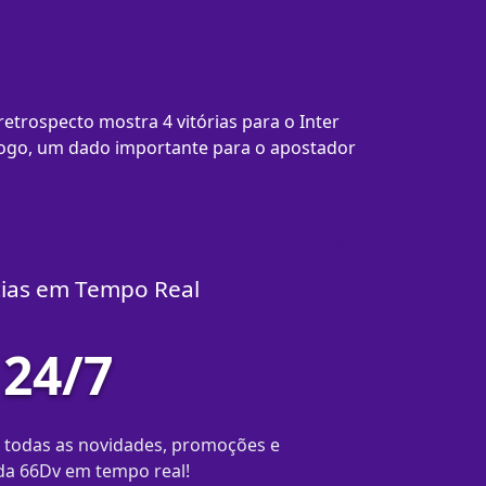
 retrospecto mostra 4 vitórias para o Inter
 jogo, um dado importante para o apostador
cias em Tempo Real
24/7
e todas as novidades, promoções e
da 66Dv em tempo real!