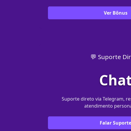
Ver Bônus
💬 Suporte Di
Cha
Suporte direto via Telegram, r
atendimento persona
Falar Suport