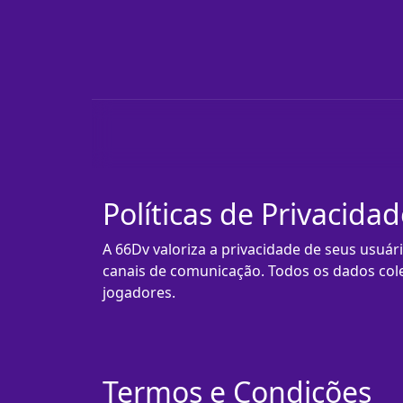
Políticas de Privacida
A 66Dv valoriza a privacidade de seus usuá
canais de comunicação. Todos os dados cole
jogadores.
Termos e Condições