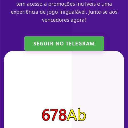
tem acesso a promoções incríveis e uma
experiência de jogo inigualável. Junte-se aos
vencedores agora!
SEGUIR NO TELEGRAM