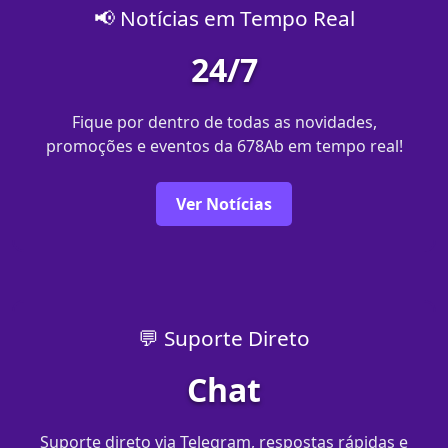
📢 Notícias em Tempo Real
24/7
Fique por dentro de todas as novidades,
promoções e eventos da 678Ab em tempo real!
Ver Notícias
💬 Suporte Direto
Chat
Suporte direto via Telegram, respostas rápidas e