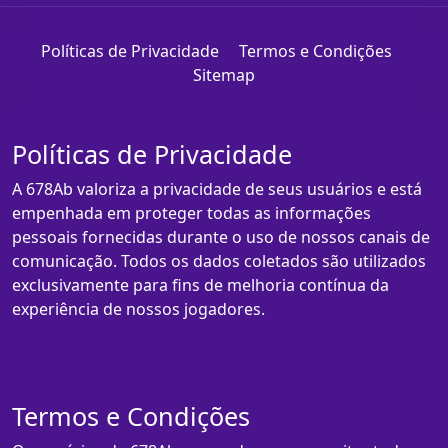
Políticas de Privacidade
Termos e Condições
Sitemap
Políticas de Privacidade
A 678Ab valoriza a privacidade de seus usuários e está
empenhada em proteger todas as informações
pessoais fornecidas durante o uso de nossos canais de
comunicação. Todos os dados coletados são utilizados
exclusivamente para fins de melhoria contínua da
experiência de nossos jogadores.
Termos e Condições