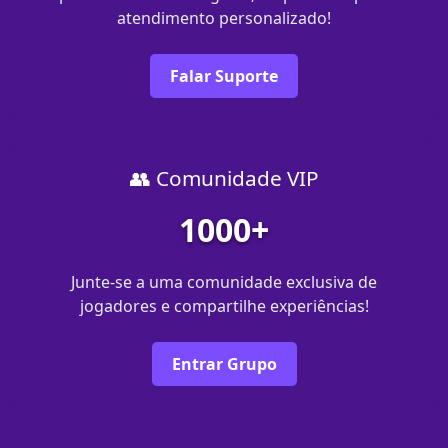
atendimento personalizado!
Falar Suporte
👥 Comunidade VIP
1000+
Junte-se a uma comunidade exclusiva de
jogadores e compartilhe experiências!
Entrar Grupo