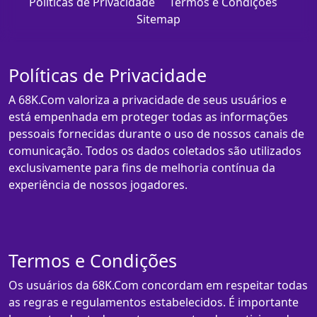
Políticas de Privacidade
Termos e Condições
Sitemap
Políticas de Privacidade
A 68K.Com valoriza a privacidade de seus usuários e
está empenhada em proteger todas as informações
pessoais fornecidas durante o uso de nossos canais de
comunicação. Todos os dados coletados são utilizados
exclusivamente para fins de melhoria contínua da
experiência de nossos jogadores.
Termos e Condições
Os usuários da 68K.Com concordam em respeitar todas
as regras e regulamentos estabelecidos. É importante