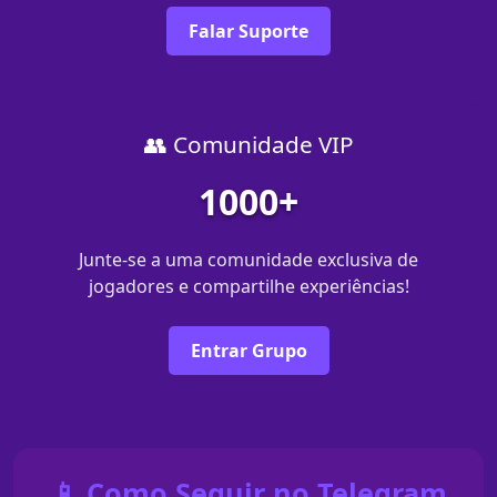
Falar Suporte
👥 Comunidade VIP
1000+
Junte-se a uma comunidade exclusiva de
jogadores e compartilhe experiências!
Entrar Grupo
📱 Como Seguir no Telegram