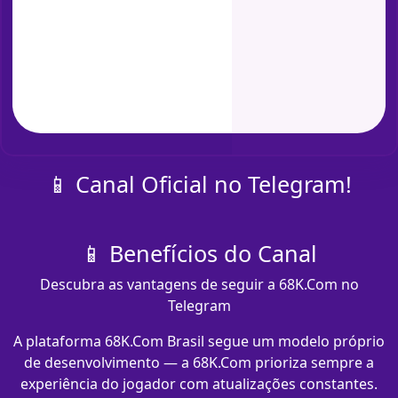
📱 Canal Oficial no Telegram!
📱 Benefícios do Canal
Descubra as vantagens de seguir a 68K.Com no
Telegram
A plataforma 68K.Com Brasil segue um modelo próprio
de desenvolvimento — a 68K.Com prioriza sempre a
experiência do jogador com atualizações constantes.