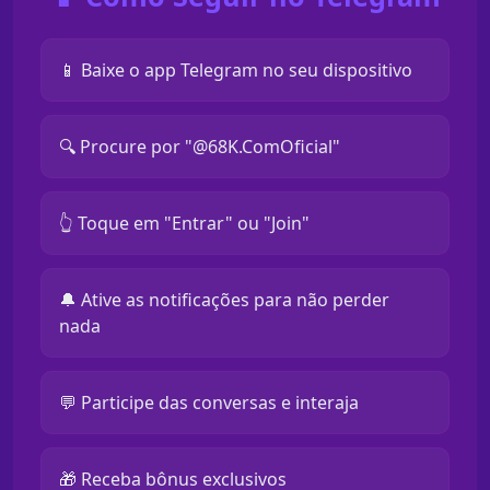
📱 Baixe o app Telegram no seu dispositivo
🔍 Procure por "@68K.ComOficial"
👆 Toque em "Entrar" ou "Join"
🔔 Ative as notificações para não perder
nada
💬 Participe das conversas e interaja
🎁 Receba bônus exclusivos