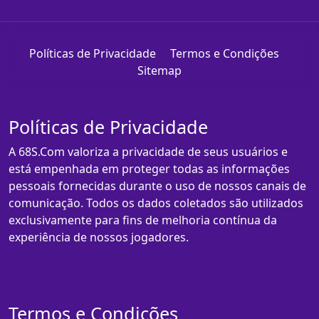
Políticas de Privacidade
Termos e Condições
Sitemap
Políticas de Privacidade
A 68S.Com valoriza a privacidade de seus usuários e
está empenhada em proteger todas as informações
pessoais fornecidas durante o uso de nossos canais de
comunicação. Todos os dados coletados são utilizados
exclusivamente para fins de melhoria contínua da
experiência de nossos jogadores.
Termos e Condições