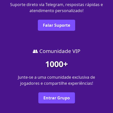
Suporte direto via Telegram, respostas rápidas e
atendimento personalizado!
Falar Suporte
👥 Comunidade VIP
1000+
Junte-se a uma comunidade exclusiva de
jogadores e compartilhe experiências!
Entrar Grupo