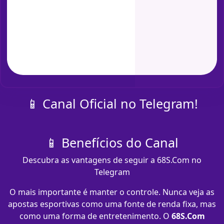
📱 Canal Oficial no Telegram!
📱 Benefícios do Canal
Descubra as vantagens de seguir a 68S.Com no
Telegram
O mais importante é manter o controle. Nunca veja as
apostas esportivas como uma fonte de renda fixa, mas
como uma forma de entretenimento. O
68S.Com