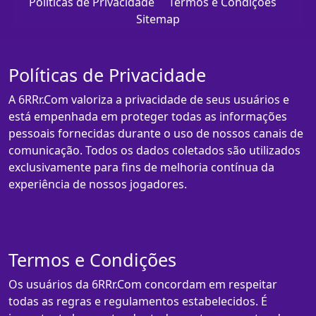
Políticas de Privacidade
Termos e Condições
Sitemap
Políticas de Privacidade
A 6RRr.Com valoriza a privacidade de seus usuários e
está empenhada em proteger todas as informações
pessoais fornecidas durante o uso de nossos canais de
comunicação. Todos os dados coletados são utilizados
exclusivamente para fins de melhoria contínua da
experiência de nossos jogadores.
Termos e Condições
Os usuários da 6RRr.Com concordam em respeitar
todas as regras e regulamentos estabelecidos. É