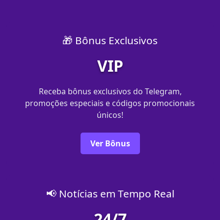
🎁 Bônus Exclusivos
VIP
Receba bônus exclusivos do Telegram,
promoções especiais e códigos promocionais
únicos!
Ver Bônus
📢 Notícias em Tempo Real
24/7