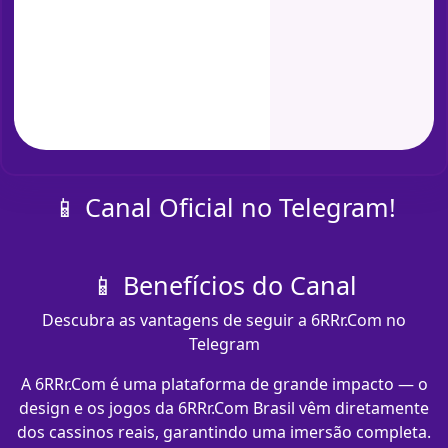
📱 Canal Oficial no Telegram!
📱 Benefícios do Canal
Descubra as vantagens de seguir a 6RRr.Com no
Telegram
A 6RRr.Com é uma plataforma de grande impacto — o
design e os jogos da 6RRr.Com Brasil vêm diretamente
dos cassinos reais, garantindo uma imersão completa.