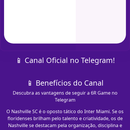
📱 Canal Oficial no Telegram!
📱 Benefícios do Canal
Descubra as vantagens de seguir a 6R Game no
Telegram
O Nashville SC é o oposto tático do Inter Miami. Se os
floridenses brilham pelo talento e criatividade, os de
Nashville se destacam pela organização, disciplina e