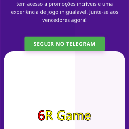
tem acesso a promoções incríveis e uma
experiência de jogo inigualável. Junte-se aos
vencedores agora!
SEGUIR NO TELEGRAM