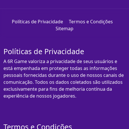
Políticas de Privacidade
Termos e Condições
Sitemap
Políticas de Privacidade
A 6R Game valoriza a privacidade de seus usuários e
está empenhada em proteger todas as informações
pessoais fornecidas durante o uso de nossos canais de
comunicação. Todos os dados coletados são utilizados
exclusivamente para fins de melhoria contínua da
experiência de nossos jogadores.
Termos e Condições