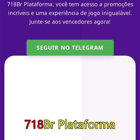
718Br Plataforma, você tem acesso a promoções
incríveis e uma experiência de jogo inigualável.
Junte-se aos vencedores agora!
SEGUIR NO TELEGRAM