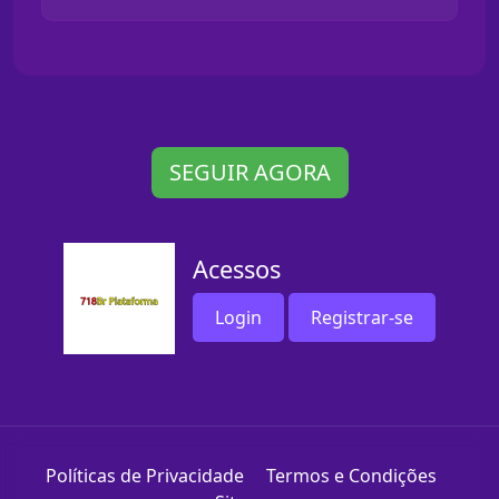
SEGUIR AGORA
Acessos
Login
Registrar-se
Políticas de Privacidade
Termos e Condições