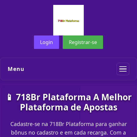
Login
Registrar-se
Menu
📱 718Br Plataforma A Melhor
Plataforma de Apostas
Cadastre-se na 718Br Plataforma para ganhar
bônus no cadastro e em cada recarga. Com a