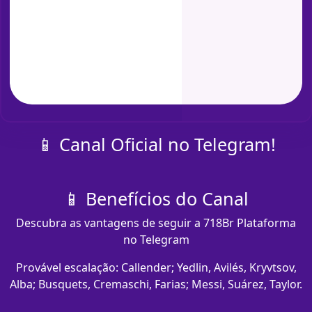
📱 Canal Oficial no Telegram!
📱 Benefícios do Canal
Descubra as vantagens de seguir a 718Br Plataforma
no Telegram
Provável escalação: Callender; Yedlin, Avilés, Kryvtsov,
Alba; Busquets, Cremaschi, Farias; Messi, Suárez, Taylor.