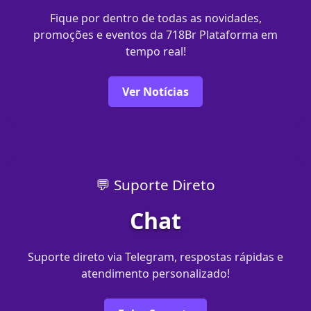
Fique por dentro de todas as novidades,
promoções e eventos da 718Br Plataforma em
tempo real!
Ver Notícias
💬 Suporte Direto
Chat
Suporte direto via Telegram, respostas rápidas e
atendimento personalizado!