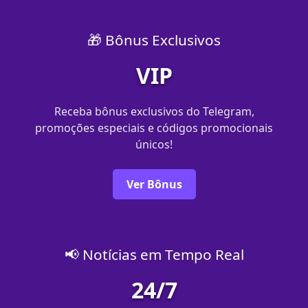
🎁 Bônus Exclusivos
VIP
Receba bônus exclusivos do Telegram,
promoções especiais e códigos promocionais
únicos!
Ver Bônus
📢 Notícias em Tempo Real
24/7