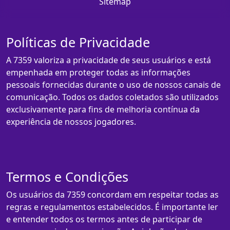
Sitemap
Políticas de Privacidade
A 7359 valoriza a privacidade de seus usuários e está
empenhada em proteger todas as informações
pessoais fornecidas durante o uso de nossos canais de
comunicação. Todos os dados coletados são utilizados
exclusivamente para fins de melhoria contínua da
experiência de nossos jogadores.
Termos e Condições
Os usuários da 7359 concordam em respeitar todas as
regras e regulamentos estabelecidos. É importante ler
e entender todos os termos antes de participar de