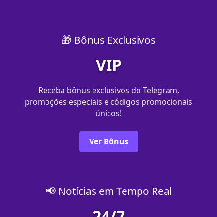
🎁 Bônus Exclusivos
VIP
Receba bônus exclusivos do Telegram,
promoções especiais e códigos promocionais
únicos!
Ver Bônus
📢 Notícias em Tempo Real
24/7