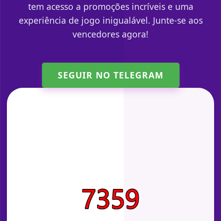
tem acesso a promoções incríveis e uma
experiência de jogo inigualável. Junte-se aos
vencedores agora!
SEGUIR NO TELEGRAM