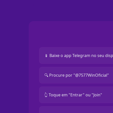
📱 Baixe o app Telegram no seu disp
🔍 Procure por "@7577WinOficial"
👆 Toque em "Entrar" ou "Join"