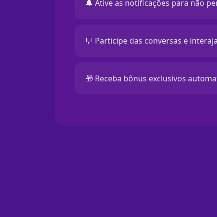
🔔 Ative as notificações para não p
💬 Participe das conversas e interaj
🎁 Receba bônus exclusivos autom