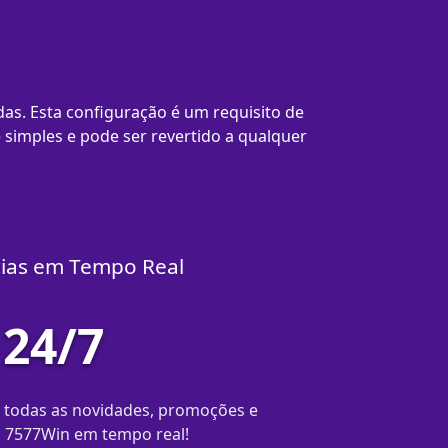
das. Esta configuração é um requisito de
 simples e pode ser revertido a qualquer
cias em Tempo Real
24/7
e todas as novidades, promoções e
 7577Win em tempo real!