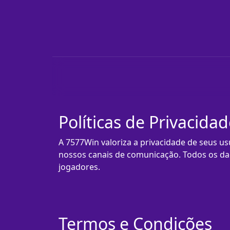
Políticas de Privacida
A 7577Win valoriza a privacidade de seus u
nossos canais de comunicação. Todos os dad
jogadores.
Termos e Condições