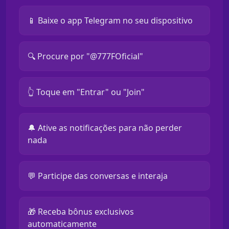
📱 Baixe o app Telegram no seu dispositivo
🔍 Procure por "@777FOficial"
👆 Toque em "Entrar" ou "Join"
🔔 Ative as notificações para não perder
nada
💬 Participe das conversas e interaja
🎁 Receba bônus exclusivos
automaticamente