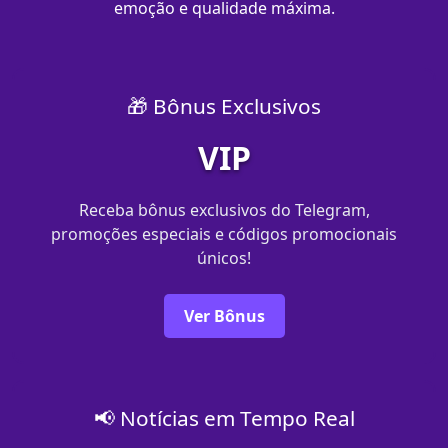
emoção e qualidade máxima.
🎁 Bônus Exclusivos
VIP
Receba bônus exclusivos do Telegram,
promoções especiais e códigos promocionais
únicos!
Ver Bônus
📢 Notícias em Tempo Real