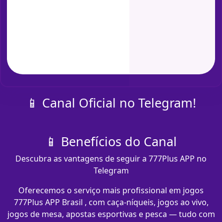
📱 Canal Oficial no Telegram!
📱 Benefícios do Canal
Descubra as vantagens de seguir a 777Plus APP no
Telegram
Oferecemos o serviço mais profissional em jogos
777Plus APP Brasil , com caça-níqueis, jogos ao vivo,
jogos de mesa, apostas esportivas e pesca — tudo com