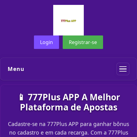
Login
Registrar-se
Menu
📱 777Plus APP A Melhor
Plataforma de Apostas
Cadastre-se na 777Plus APP para ganhar bônus
no cadastro e em cada recarga. Com a 777Plus