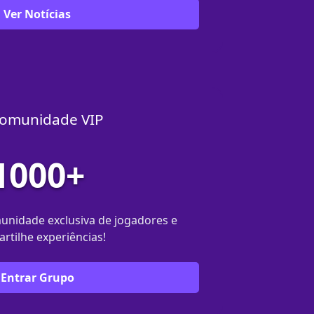
Ver Notícias
Comunidade VIP
1000+
unidade exclusiva de jogadores e
rtilhe experiências!
Entrar Grupo