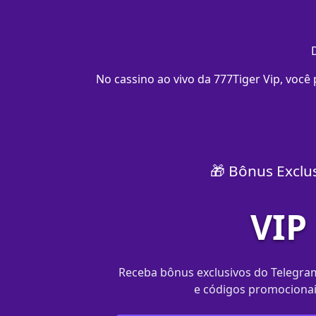
No cassino ao vivo da 777Tiger Vip, voc
🎁 Bônus Exclu
VIP
Receba bônus exclusivos do Telegra
e códigos promocionai