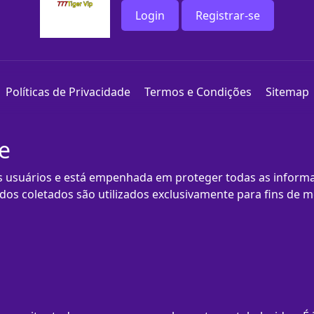
Login
Registrar-se
Políticas de Privacidade
Termos e Condições
Sitemap
de
eus usuários e está empenhada em proteger todas as inform
os coletados são utilizados exclusivamente para fins de m