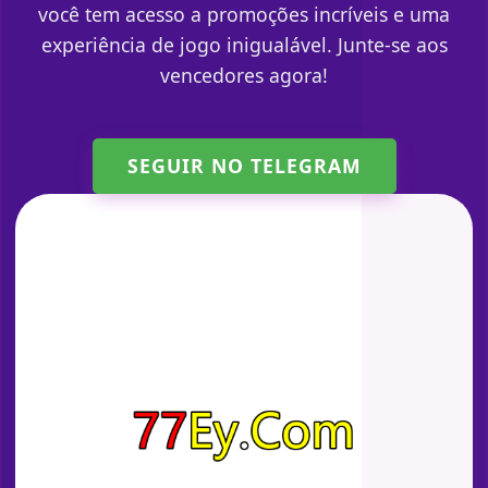
você tem acesso a promoções incríveis e uma
experiência de jogo inigualável. Junte-se aos
vencedores agora!
SEGUIR NO TELEGRAM