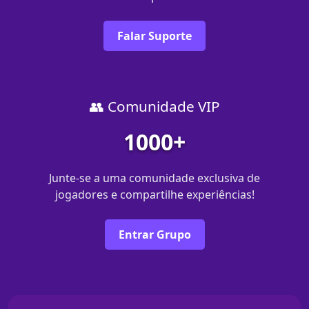
Falar Suporte
👥 Comunidade VIP
1000+
Junte-se a uma comunidade exclusiva de
jogadores e compartilhe experiências!
Entrar Grupo