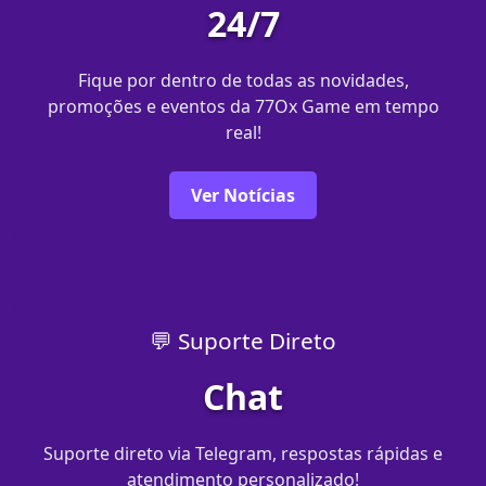
24/7
Fique por dentro de todas as novidades,
promoções e eventos da 77Ox Game em tempo
real!
Ver Notícias
💬 Suporte Direto
Chat
Suporte direto via Telegram, respostas rápidas e
atendimento personalizado!