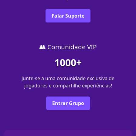
Falar Suporte
👥 Comunidade VIP
1000+
Junte-se a uma comunidade exclusiva de
jogadores e compartilhe experiências!
Entrar Grupo