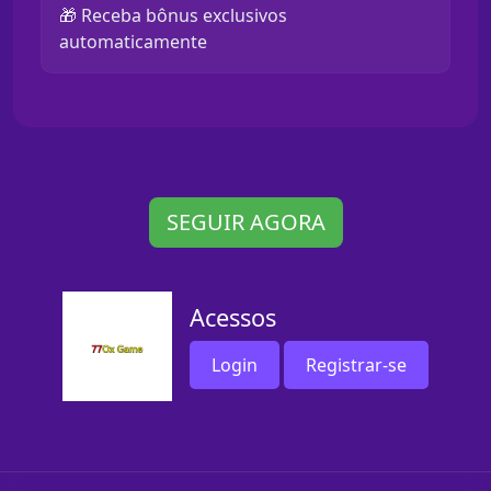
🎁 Receba bônus exclusivos
automaticamente
SEGUIR AGORA
Acessos
Login
Registrar-se