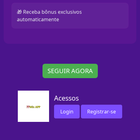
🎁 Receba bônus exclusivos
automaticamente
SEGUIR AGORA
Acessos
Login
Registrar-se