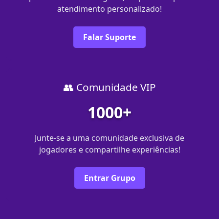
atendimento personalizado!
Falar Suporte
👥 Comunidade VIP
1000+
Junte-se a uma comunidade exclusiva de
jogadores e compartilhe experiências!
Entrar Grupo