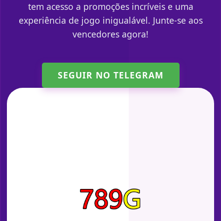
tem acesso a promoções incríveis e uma
experiência de jogo inigualável. Junte-se aos
vencedores agora!
SEGUIR NO TELEGRAM