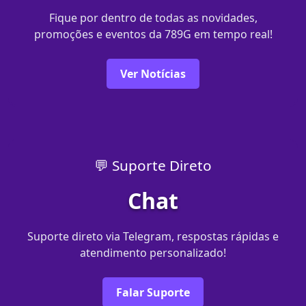
Fique por dentro de todas as novidades,
promoções e eventos da 789G em tempo real!
Ver Notícias
💬 Suporte Direto
Chat
Suporte direto via Telegram, respostas rápidas e
atendimento personalizado!
Falar Suporte