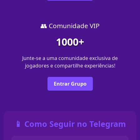
👥 Comunidade VIP
1000+
Junte-se a uma comunidade exclusiva de
jogadores e compartilhe experiências!
Entrar Grupo
📱 Como Seguir no Telegram