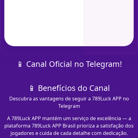
📱 Canal Oficial no Telegram!
📱 Benefícios do Canal
Descubra as vantagens de seguir a 789Luck APP no
Telegram
A 789Luck APP mantém um serviço de excelência — a
plataforma 789Luck APP Brasil prioriza a satisfação dos
jogadores e cuida de cada detalhe com dedicação.