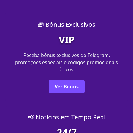
🎁 Bônus Exclusivos
VIP
Receba bônus exclusivos do Telegram,
promoções especiais e códigos promocionais
únicos!
Ver Bônus
📢 Notícias em Tempo Real
24/7