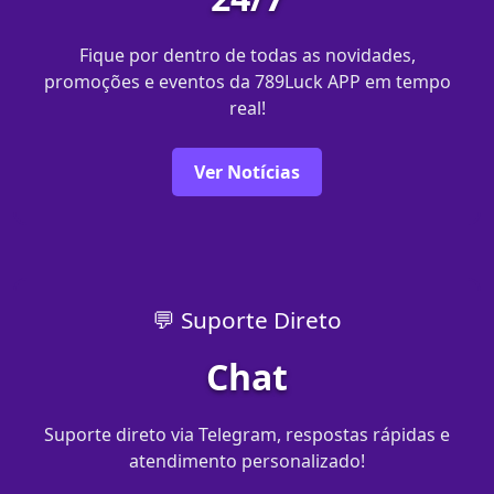
Fique por dentro de todas as novidades,
promoções e eventos da 789Luck APP em tempo
real!
Ver Notícias
💬 Suporte Direto
Chat
Suporte direto via Telegram, respostas rápidas e
atendimento personalizado!