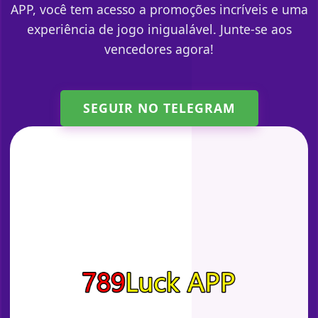
APP, você tem acesso a promoções incríveis e uma
experiência de jogo inigualável. Junte-se aos
vencedores agora!
SEGUIR NO TELEGRAM