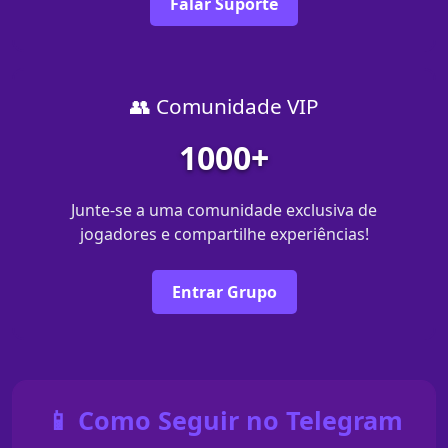
Falar Suporte
👥 Comunidade VIP
1000+
Junte-se a uma comunidade exclusiva de
jogadores e compartilhe experiências!
Entrar Grupo
📱 Como Seguir no Telegram