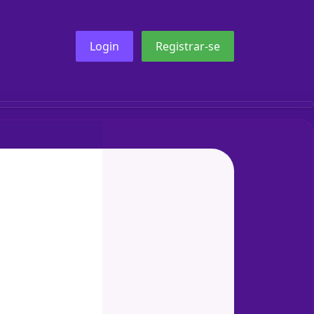
Login
Registrar-se