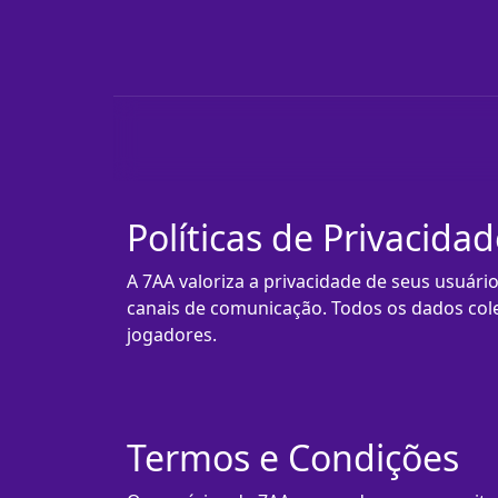
Políticas de Privacida
A 7AA valoriza a privacidade de seus usuár
canais de comunicação. Todos os dados cole
jogadores.
Termos e Condições