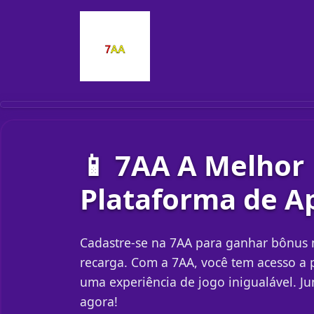
📱 7AA A Melhor
Plataforma de A
Cadastre-se na 7AA para ganhar bônus 
recarga. Com a 7AA, você tem acesso a 
uma experiência de jogo inigualável. J
agora!