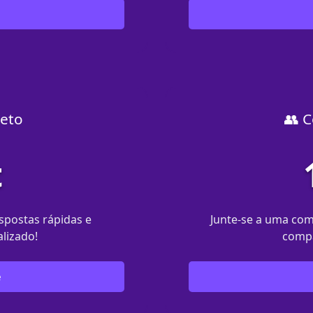
reto
👥 
t
espostas rápidas e
Junte-se a uma com
lizado!
compa
e