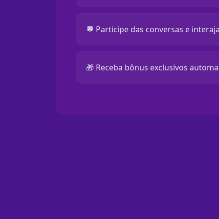
💬 Participe das conversas e interaj
🎁 Receba bônus exclusivos autom