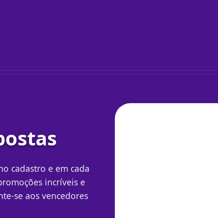
postas
no cadastro e em cada
promoções incríveis e
unte-se aos vencedores