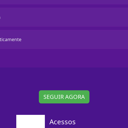
a
aticamente
SEGUIR AGORA
Acessos