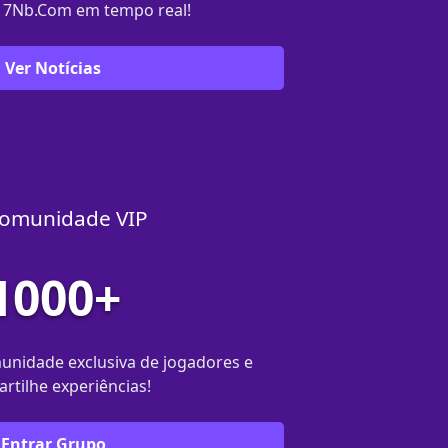
 7Nb.Com em tempo real!
Ver Notícias
Comunidade VIP
1000+
unidade exclusiva de jogadores e
rtilhe experiências!
Entrar Grupo