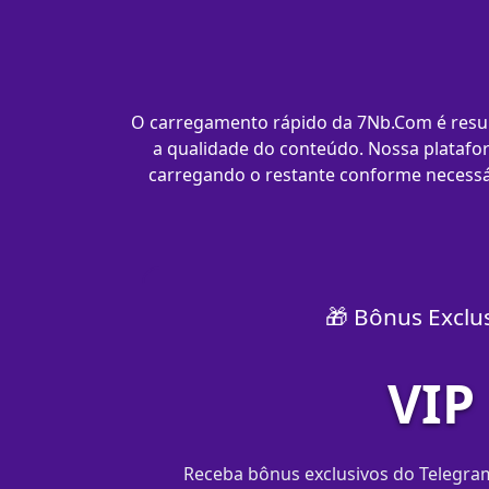
O carregamento rápido da 7Nb.Com é resu
a qualidade do conteúdo. Nossa platafor
carregando o restante conforme necess
🎁 Bônus Exclu
VIP
Receba bônus exclusivos do Telegra