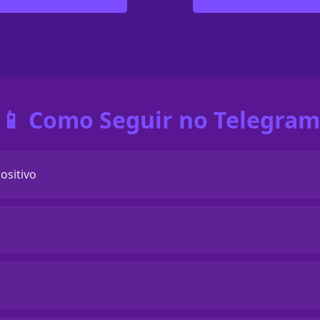
📱 Como Seguir no Telegram
ositivo