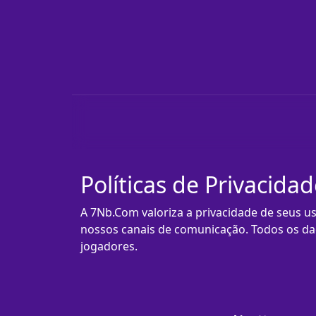
Políticas de Privacida
A 7Nb.Com valoriza a privacidade de seus 
nossos canais de comunicação. Todos os dad
jogadores.