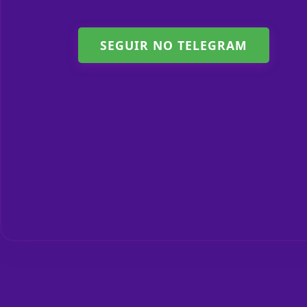
SEGUIR NO TELEGRAM