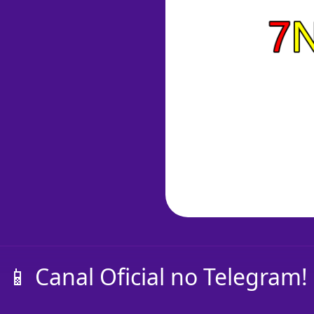
📱 Canal Oficial no Telegram!