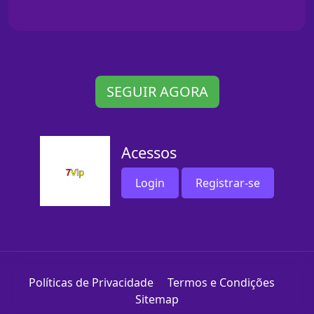
SEGUIR AGORA
Acessos
Login
Registrar-se
Políticas de Privacidade
Termos e Condições
Sitemap