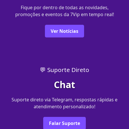
Fique por dentro de todas as novidades,
promoções e eventos da 7Vip em tempo real!
Ver Notícias
💬 Suporte Direto
Chat
Suporte direto via Telegram, respostas rápidas e
atendimento personalizado!
Falar Suporte