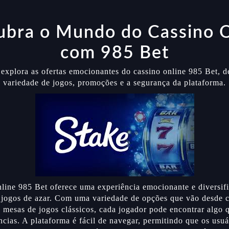
ubra o Mundo do Cassino O
com 985 Bet
 explora as ofertas emocionantes do cassino online 985 Bet, 
variedade de jogos, promoções e a segurança da plataforma.
line 985 Bet oferece uma experiência emocionante e diversif
 jogos de azar. Com uma variedade de opções que vão desde c
é mesas de jogos clássicos, cada jogador pode encontrar algo 
ncias. A plataforma é fácil de navegar, permitindo que os usu