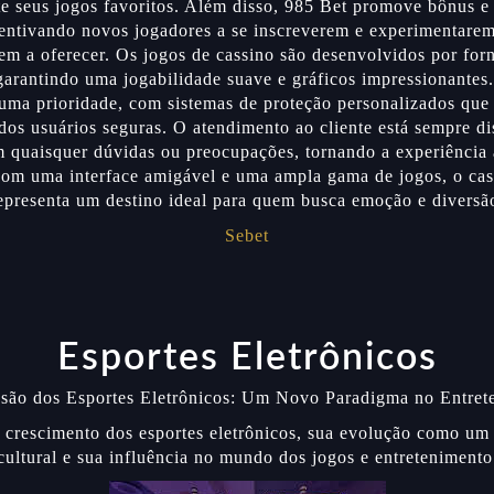
e seus jogos favoritos. Além disso, 985 Bet promove bônus 
centivando novos jogadores a se inscreverem e experimentare
tem a oferecer. Os jogos de cassino são desenvolvidos por for
arantindo uma jogabilidade suave e gráficos impressionantes
uma prioridade, com sistemas de proteção personalizados que
dos usuários seguras. O atendimento ao cliente está sempre di
m quaisquer dúvidas ou preocupações, tornando a experiência 
Com uma interface amigável e uma ampla gama de jogos, o cas
epresenta um destino ideal para quem busca emoção e diversã
Sebet
Esportes Eletrônicos
são dos Esportes Eletrônicos: Um Novo Paradigma no Entret
 crescimento dos esportes eletrônicos, sua evolução como u
cultural e sua influência no mundo dos jogos e entretenimento