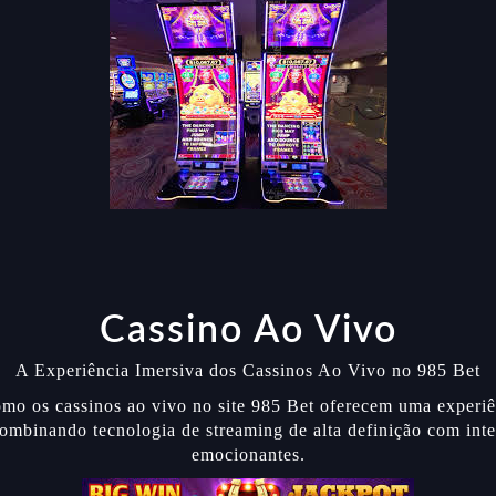
Cassino Ao Vivo
A Experiência Imersiva dos Cassinos Ao Vivo no 985 Bet
mo os cassinos ao vivo no site 985 Bet oferecem uma experiê
ombinando tecnologia de streaming de alta definição com inte
emocionantes.