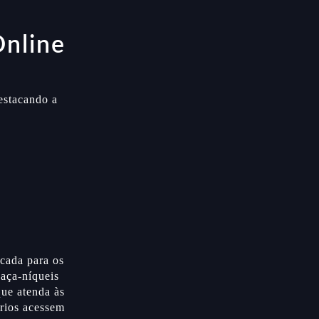
nline
destacando a
icada para os
aça-níqueis
que atenda às
ários acessem