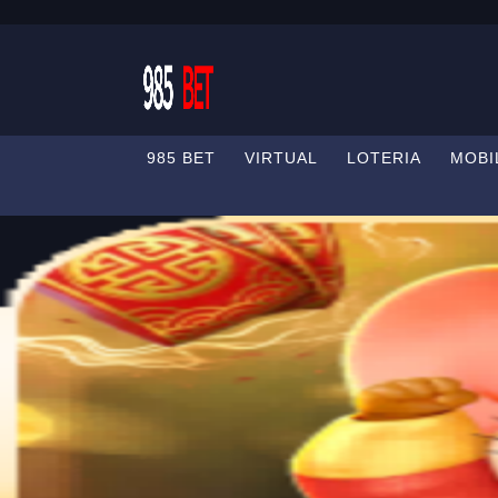
985 BET
VIRTUAL
LOTERIA
MOBI