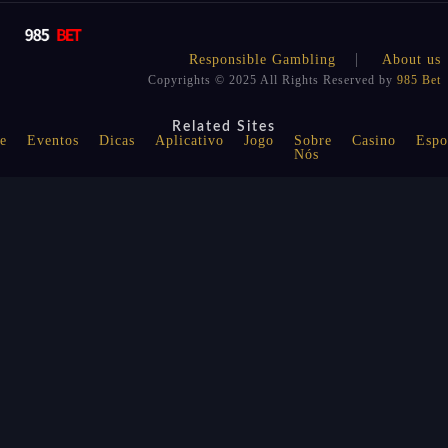
Responsible Gambling
About us
Copyrights © 2025 All Rights Reserved by
985 Bet
Related Sites
e
Eventos
Dicas
Aplicativo
Jogo
Sobre
Casino
Espo
Nós