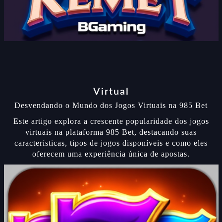
Virtual
Desvendando o Mundo dos Jogos Virtuais na 985 Bet
Este artigo explora a crescente popularidade dos jogos
virtuais na plataforma 985 Bet, destacando suas
características, tipos de jogos disponíveis e como eles
oferecem uma experiência única de apostas.