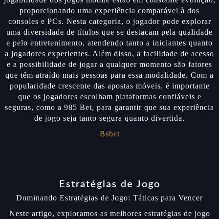
proporcionando uma experiência comparável à dos
consoles e PCs. Nesta categoria, o jogador pode explorar
uma diversidade de títulos que se destacam pela qualidade
e pelo entretenimento, atendendo tanto a iniciantes quanto
a jogadores experientes. Além disso, a facilidade de acesso
e a possibilidade de jogar a qualquer momento são fatores
que têm atraído mais pessoas para essa modalidade. Com a
popularidade crescente das apostas móveis, é importante
que os jogadores escolham plataformas confiáveis e
seguras, como a 985 Bet, para garantir que sua experiência
de jogo seja tanto segura quanto divertida.
Bsbet
Estratégias de Jogo
Dominando Estratégias de Jogo: Táticas para Vencer
Neste artigo, exploramos as melhores estratégias de jogo