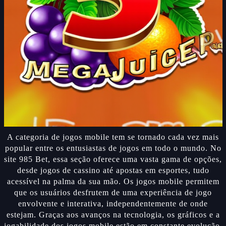
A categoria de jogos mobile tem se tornado cada vez mais
popular entre os entusiastas de jogos em todo o mundo. No
site 985 Bet, essa seção oferece uma vasta gama de opções,
desde jogos de cassino até apostas em esportes, tudo
acessível na palma da sua mão. Os jogos mobile permitem
que os usuários desfrutem de uma experiência de jogo
envolvente e interativa, independentemente de onde
estejam. Graças aos avanços na tecnologia, os gráficos e a
jogabilidade dos jogos mobile estão em constante evolução,